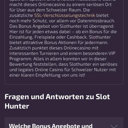
macht dieses Onlinecasino zu einem seriösen Ort
für User aus dem Schweizer Raum. Die
zusätzliche
SSL-Verschlüsselungstechnik
bietet
noch mehr Schutz, vor allem vor Datenmissbrauch.
Das Bonus Angebot von Slothunter ist überragend:
Hier ist für jeden etwas dabei – ob ein Bonus für die
Einzahlung, Freispiele oder Cashback. Slothunter
bietet attraktive Bonus Aktionen für jedermann.
Zusätzlich punktet dieses Onlinecasino mit
interessanten Turnieren und einem besonderen VIP
Programm. Alles in allem konnten wir in dieser
Bewertung feststellen, dass Slothunter ein seriöses
und legales Online Casino für Schweizer Nutzer mit
einer klaren Empfehlung von uns ist!
Fragen und Antworten zu Slot
Hunter
Welche Bonus Angebote und