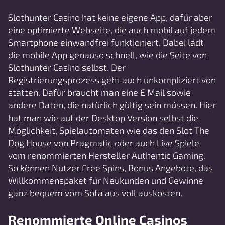
Slothunter Casino hat keine eigene App, dafür aber
eine optimierte Webseite, die auch mobil auf jedem
Smartphone einwandfrei funktioniert. Dabei lädt
die mobile App genauso schnell, wie die Seite von
Slothunter Casino selbst. Der
Registrierungsprozess geht auch unkompliziert von
statten. Dafür braucht man eine E Mail sowie
andere Daten, die natürlich gültig sein müssen. Hier
hat man wie auf der Desktop Version selbst die
Möglichkeit, Spielautomaten wie das den Slot The
Dog House von Pragmatic oder auch Live Spiele
vom renommierten Hersteller Authentic Gaming.
So können Nutzer Free Spins, Bonus Angebote, das
Willkommenspaket für Neukunden und Gewinne
ganz bequem vom Sofa aus voll auskosten.
Renommierte Online Casinos