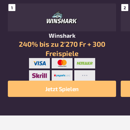
Winshark
240% bis zu 2'270 Fr + 300
Freispiele
Jetzt Spielen