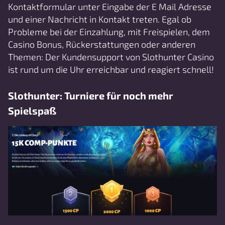
Kontaktformular unter Eingabe der E Mail Adresse
und einer Nachricht in Kontakt treten. Egal ob
Probleme bei der Einzahlung, mit Freispielen, dem
Casino Bonus, Rückerstattungen oder anderen
Themen: Der Kundensupport von Slothunter Casino
ist rund um die Uhr erreichbar und reagiert schnell!
Slothunter: Turniere für noch mehr
Spielspaß