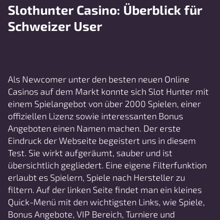
Slothunter Casino: Überblick für
Schweizer User
Als Newcomer unter den besten neuen Online
Casinos auf dem Markt konnte sich Slot Hunter mit
einem Spielangebot von über 2000 Spielen, einer
offiziellen Lizenz sowie interessanten Bonus
Angeboten einen Namen machen. Der erste
Eindruck der Webseite begeistert uns in diesem
Test. Sie wirkt aufgeräumt, sauber und ist
übersichtlich gegliedert. Eine eigene Filterfunktion
erlaubt es Spielern, Spiele nach Hersteller zu
filtern. Auf der linken Seite findet man ein kleines
Quick-Menü mit den wichtigsten Links, wie Spiele,
Bonus Angebote, VIP Bereich, Turniere und