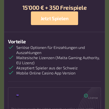
15'000 € + 350 Freispiele
Jetzt Spielen
Vorteile
Seriöse Optionen für Einzahlungen und
Auszahlungen
Maltesische Lizenzen (Malta Gaming Authority,
EU Lizenz)
Akzeptiert Spieler aus der Schweiz
Mobile Online Casino App Version
License
This license grants the right to operate an online casino and to