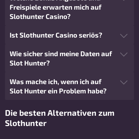
Freispiele erwarten mich auf
Slothunter Casino?
Ist Slothunter Casino seriös?
Wie sicher sind meine Daten auf
Slot Hunter?
Was mache ich, wenn ich auf
Slot Hunter ein Problem habe?
Die besten Alternativen zum
Slothunter