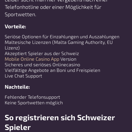
Telefonhotline oder einer Möglichkeit für
Sportwetten.
Vorteile:
Seriöse Optionen für Einzahlungen und Auszahlungen
Maltesische Lizenzen (Malta Gaming Authority, EU
Lizenz)
Akzeptiert Spieler aus der Schweiz
Mobile Online Casino App
Version
Sicheres und seriöses Onlinecasino
Vielfältige Angebote an Boni und Freispielen
Live Chat Support
Nachteile:
Fehlender Telefonsupport
Keine Sportwetten möglich
So registrieren sich Schweizer
Spieler