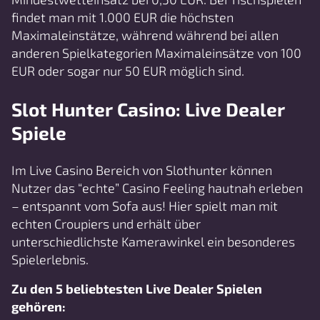
findet man mit 1.000 EUR die höchsten
Maximaleinstätze, während während bei allen
anderen Spielkategorien Maximaleinsätze von 100
EUR oder sogar nur 50 EUR möglich sind.
Slot Hunter Casino: Live Dealer
Spiele
Im Live Casino Bereich von Slothunter können
Nutzer das “echte” Casino Feeling hautnah erleben
– entspannt vom Sofa aus! Hier spielt man mit
echten Croupiers und erhält über
unterschiedlichste Kamerawinkel ein besonderes
Spielerlebnis.
Zu den 5 beliebtesten Live Dealer Spielen
gehören: