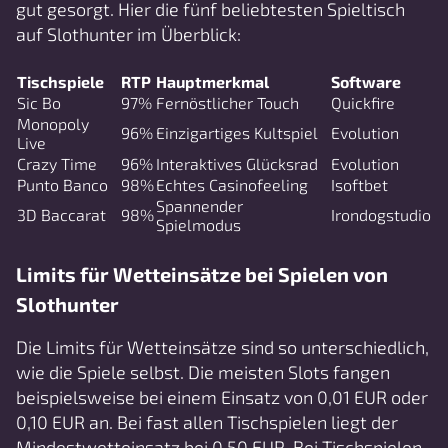
gut gesorgt. Hier die fünf beliebtesten Spieltisch
auf Slothunter im Überblick:
Tischspiele
RTP
Hauptmerkmal
Software
Sic Bo
97%
Fernöstlicher Touch
Quickfire
Monopoly
96%
Einzigartiges Kultspiel
Evolution
Live
Crazy Time
96%
Interaktives Glücksrad
Evolution
Punto Banco
98%
Echtes Casinofeeling
Isoftbet
Spannender
3D Baccarat
98%
Irondogstudio
Spielmodus
Limits für Wetteinsätze bei Spielen von
Slothunter
Die Limits für Wetteinsätze sind so unterschiedlich,
wie die Spiele selbst. Die meisten Slots fangen
beispielsweise bei einem Einsatz von 0,01 EUR oder
0,10 EUR an. Bei fast allen Tischspielen liegt der
Mindestwetteinsatz bei 0,50 EUR. Bei Tischspielen